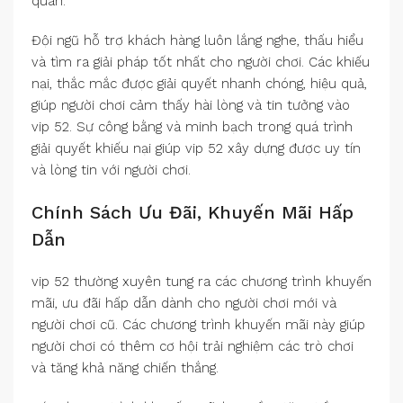
quan.
Đội ngũ hỗ trợ khách hàng luôn lắng nghe, thấu hiểu
và tìm ra giải pháp tốt nhất cho người chơi. Các khiếu
nại, thắc mắc được giải quyết nhanh chóng, hiệu quả,
giúp người chơi cảm thấy hài lòng và tin tưởng vào
vip 52. Sự công bằng và minh bạch trong quá trình
giải quyết khiếu nại giúp vip 52 xây dựng được uy tín
và lòng tin với người chơi.
Chính Sách Ưu Đãi, Khuyến Mãi Hấp
Dẫn
vip 52 thường xuyên tung ra các chương trình khuyến
mãi, ưu đãi hấp dẫn dành cho người chơi mới và
người chơi cũ. Các chương trình khuyến mãi này giúp
người chơi có thêm cơ hội trải nghiệm các trò chơi
và tăng khả năng chiến thắng.