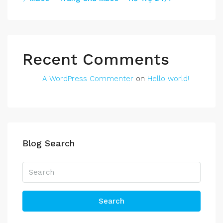
Recent Comments
A WordPress Commenter
on
Hello world!
Blog Search
Search