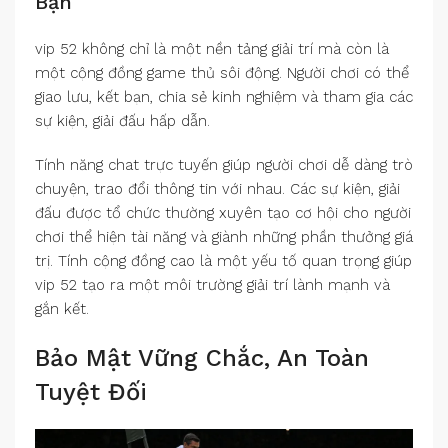
Bạn
vip 52 không chỉ là một nền tảng giải trí mà còn là
một cộng đồng game thủ sôi động. Người chơi có thể
giao lưu, kết bạn, chia sẻ kinh nghiệm và tham gia các
sự kiện, giải đấu hấp dẫn.
Tính năng chat trực tuyến giúp người chơi dễ dàng trò
chuyện, trao đổi thông tin với nhau. Các sự kiện, giải
đấu được tổ chức thường xuyên tạo cơ hội cho người
chơi thể hiện tài năng và giành những phần thưởng giá
trị. Tính cộng đồng cao là một yếu tố quan trọng giúp
vip 52 tạo ra một môi trường giải trí lành mạnh và
gắn kết.
Bảo Mật Vững Chắc, An Toàn
Tuyệt Đối