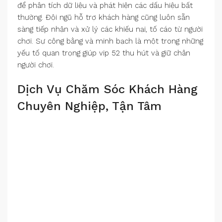
để phân tích dữ liệu và phát hiện các dấu hiệu bất
thường. Đội ngũ hỗ trợ khách hàng cũng luôn sẵn
sàng tiếp nhận và xử lý các khiếu nại, tố cáo từ người
chơi. Sự công bằng và minh bạch là một trong những
yếu tố quan trọng giúp vip 52 thu hút và giữ chân
người chơi.
Dịch Vụ Chăm Sóc Khách Hàng
Chuyên Nghiệp, Tận Tâm