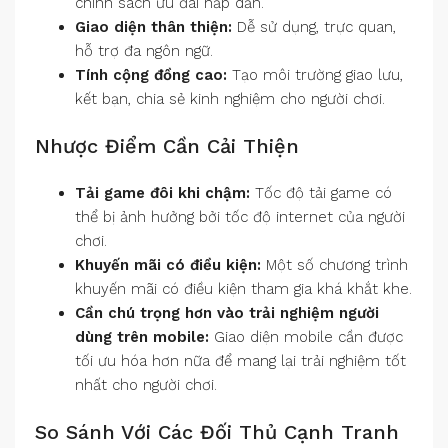
chính sách ưu đãi hấp dẫn.
Giao diện thân thiện:
Dễ sử dụng, trực quan,
hỗ trợ đa ngôn ngữ.
Tính cộng đồng cao:
Tạo môi trường giao lưu,
kết bạn, chia sẻ kinh nghiệm cho người chơi.
Nhược Điểm Cần Cải Thiện
Tải game đôi khi chậm:
Tốc độ tải game có
thể bị ảnh hưởng bởi tốc độ internet của người
chơi.
Khuyến mãi có điều kiện:
Một số chương trình
khuyến mãi có điều kiện tham gia khá khắt khe.
Cần chú trọng hơn vào trải nghiệm người
dùng trên mobile:
Giao diện mobile cần được
tối ưu hóa hơn nữa để mang lại trải nghiệm tốt
nhất cho người chơi.
So Sánh Với Các Đối Thủ Cạnh Tranh