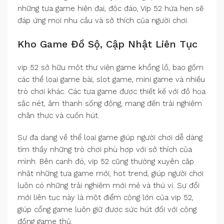
những tựa game hiện đại, độc đáo, Vip 52 hứa hẹn sẽ
đáp ứng mọi nhu cầu và sở thích của người chơi.
Kho Game Đồ Sộ, Cập Nhật Liên Tục
vip 52 sở hữu một thư viện game khổng lồ, bao gồm
các thể loại game bài, slot game, mini game và nhiều
trò chơi khác. Các tựa game được thiết kế với đồ họa
sắc nét, âm thanh sống động, mang đến trải nghiệm
chân thực và cuốn hút.
Sự đa dạng về thể loại game giúp người chơi dễ dàng
tìm thấy những trò chơi phù hợp với sở thích của
mình. Bên cạnh đó, vip 52 cũng thường xuyên cập
nhật những tựa game mới, hot trend, giúp người chơi
luôn có những trải nghiệm mới mẻ và thú vị. Sự đổi
mới liên tục này là một điểm cộng lớn của vip 52,
giúp cổng game luôn giữ được sức hút đối với cộng
đồng game thủ.