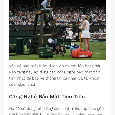
Vấn đề bảo mật luôn được vip 52 đặt lên hàng đầu.
Nền tảng này áp dụng các công nghệ bảo mật tiên
tiến nhất để bảo vệ thông tin cá nhân và tài khoản
của người chơi.
Công Nghệ Bảo Mật Tiên Tiến
vip 52 sử dụng hệ thống bảo mật nhiều lớp, bao gồm
mã hóa SSL 128-bit, tường lửa và các biện pháp bảo