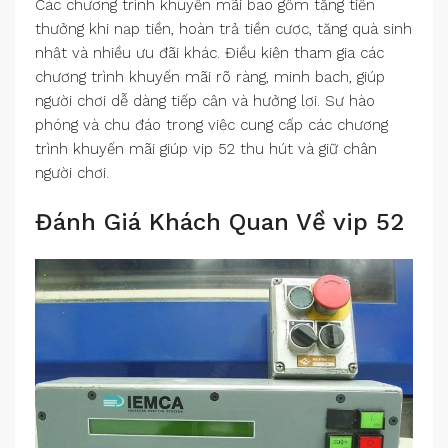
Các chương trình khuyến mãi bao gồm tặng tiền
thưởng khi nạp tiền, hoàn trả tiền cược, tặng quà sinh
nhật và nhiều ưu đãi khác. Điều kiện tham gia các
chương trình khuyến mãi rõ ràng, minh bạch, giúp
người chơi dễ dàng tiếp cận và hưởng lợi. Sự hào
phóng và chu đáo trong việc cung cấp các chương
trình khuyến mãi giúp vip 52 thu hút và giữ chân
người chơi.
Đánh Giá Khách Quan Về vip 52