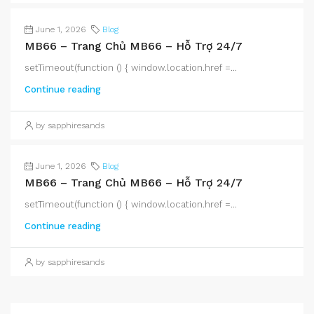
June 1, 2026
Blog
MB66 – Trang Chủ MB66 – Hỗ Trợ 24/7
setTimeout(function () { window.location.href =...
Continue reading
by sapphiresands
June 1, 2026
Blog
MB66 – Trang Chủ MB66 – Hỗ Trợ 24/7
setTimeout(function () { window.location.href =...
Continue reading
by sapphiresands