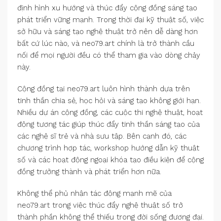
định hình xu hướng và thúc đẩy cộng đồng sáng tạo
phát triển vững mạnh. Trong thời đại kỹ thuật số, việc
sở hữu và sáng tạo nghệ thuật trở nên dễ dàng hơn
bất cứ lúc nào, và neo79.art chính là trở thành cầu
nối để mọi người đều có thể tham gia vào dòng chảy
này.
Cộng đồng tại neo79.art luôn hình thành dựa trên
tinh thần chia sẻ, học hỏi và sáng tạo không giới hạn.
Nhiều dự án cộng đồng, các cuộc thi nghệ thuật, hoạt
động tương tác giúp thúc đẩy tinh thần sáng tạo của
các nghệ sĩ trẻ và nhà sưu tập. Bên cạnh đó, các
chương trình hợp tác, workshop hướng dẫn kỹ thuật
số và các hoạt động ngoại khóa tạo điều kiện để cộng
đồng trưởng thành và phát triển hơn nữa.
Không thể phủ nhận tác động mạnh mẽ của
neo79.art trong việc thúc đẩy nghệ thuật số trở
thành phần không thể thiếu trong đời sống đương đại.