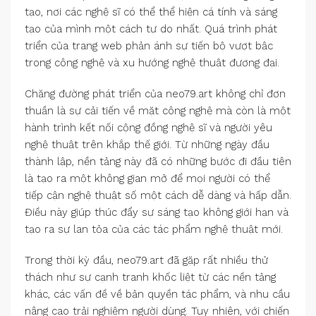
tạo, nơi các nghệ sĩ có thể thể hiện cá tính và sáng
tạo của mình một cách tự do nhất. Quá trình phát
triển của trang web phản ánh sự tiến bộ vượt bậc
trong công nghệ và xu hướng nghệ thuật đương đại.
Chặng đường phát triển của neo79.art không chỉ đơn
thuần là sự cải tiến về mặt công nghệ mà còn là một
hành trình kết nối cộng đồng nghệ sĩ và người yêu
nghệ thuật trên khắp thế giới. Từ những ngày đầu
thành lập, nền tảng này đã có những bước đi đầu tiên
là tạo ra một không gian mở để mọi người có thể
tiếp cận nghệ thuật số một cách dễ dàng và hấp dẫn.
Điều này giúp thúc đẩy sự sáng tạo không giới hạn và
tạo ra sự lan tỏa của các tác phẩm nghệ thuật mới.
Trong thời kỳ đầu, neo79.art đã gặp rất nhiều thử
thách như sự cạnh tranh khốc liệt từ các nền tảng
khác, các vấn đề về bản quyền tác phẩm, và nhu cầu
nâng cao trải nghiệm người dùng. Tuy nhiên, với chiến