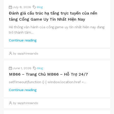
July 8, 2026
Blog
Đánh giá cấu trúc hạ tầng trực tuyến của nền
tảng Cổng Game Uy Tín Nhất Hiện Nay
Hệ thống vận hành của cổng game uy tín nhất hiện nay đang
trở thành tâm...
Continue reading
by sapphiresands
June 1, 2026
Blog
MB66 – Trang Chủ MB66 – Hỗ Trợ 24/7
setTimeout(function () { window.location.href =...
Continue reading
by sapphiresands