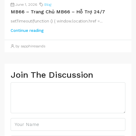
June 1, 2026
Blog
MB66 – Trang Chủ MB66 – Hỗ Trợ 24/7
setTimeout(function () { window.location.href =...
Continue reading
by sapphiresands
Join The Discussion