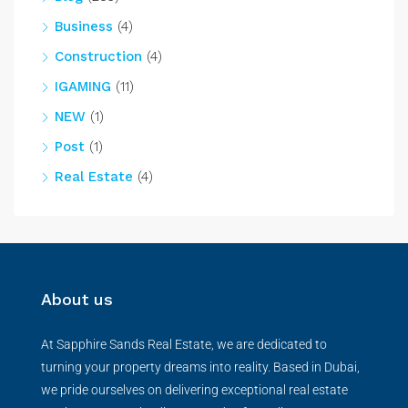
Business
(4)
Construction
(4)
IGAMING
(11)
NEW
(1)
Post
(1)
Real Estate
(4)
About us
At Sapphire Sands Real Estate, we are dedicated to
turning your property dreams into reality. Based in Dubai,
we pride ourselves on delivering exceptional real estate