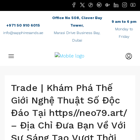
Office No 508, Clover Bay
9 am to 6 pm
+971 50 910 6015
Tower,
Monday to
info@sapphiresands.ae
Marasi Drive Business Bay,
Friday
Dubai
Trade | Khám Phá Thế
Giới Nghệ Thuật Số Độc
Đáo Tại https//neo79.art/
– Địa Chỉ Đưa Bạn Về Với
Sự Sáng Tạo Vượt Thời