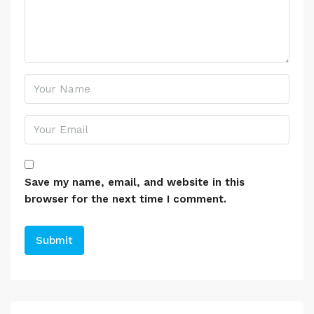
Save my name, email, and website in this
browser for the next time I comment.