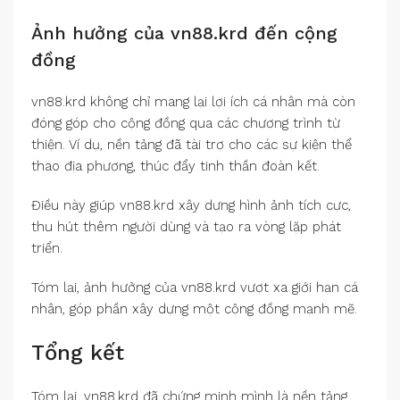
Ảnh hưởng của vn88.krd đến cộng
đồng
vn88.krd không chỉ mang lại lợi ích cá nhân mà còn
đóng góp cho cộng đồng qua các chương trình từ
thiện. Ví dụ, nền tảng đã tài trợ cho các sự kiện thể
thao địa phương, thúc đẩy tinh thần đoàn kết.
Điều này giúp vn88.krd xây dựng hình ảnh tích cực,
thu hút thêm người dùng và tạo ra vòng lặp phát
triển.
Tóm lại, ảnh hưởng của vn88.krd vượt xa giới hạn cá
nhân, góp phần xây dựng một cộng đồng mạnh mẽ.
Tổng kết
Tóm lại, vn88.krd đã chứng minh mình là nền tảng