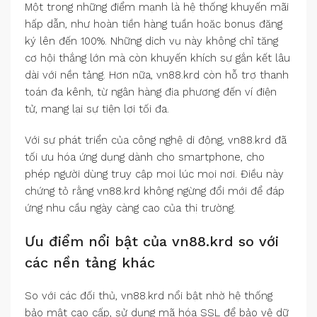
Một trong những điểm mạnh là hệ thống khuyến mãi
hấp dẫn, như hoàn tiền hàng tuần hoặc bonus đăng
ký lên đến 100%. Những dịch vụ này không chỉ tăng
cơ hội thắng lớn mà còn khuyến khích sự gắn kết lâu
dài với nền tảng. Hơn nữa, vn88.krd còn hỗ trợ thanh
toán đa kênh, từ ngân hàng địa phương đến ví điện
tử, mang lại sự tiện lợi tối đa.
Với sự phát triển của công nghệ di động, vn88.krd đã
tối ưu hóa ứng dụng dành cho smartphone, cho
phép người dùng truy cập mọi lúc mọi nơi. Điều này
chứng tỏ rằng vn88.krd không ngừng đổi mới để đáp
ứng nhu cầu ngày càng cao của thị trường.
Ưu điểm nổi bật của vn88.krd so với
các nền tảng khác
So với các đối thủ, vn88.krd nổi bật nhờ hệ thống
bảo mật cao cấp, sử dụng mã hóa SSL để bảo vệ dữ