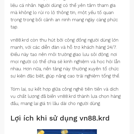
liệu cá nhân. Người dùng có thể yên tâm tham gia
mà không lo rủi ro lộ thông tin, một yếu tố quan
trọng trong bối cảnh an ninh mạng ngày càng phức
tạp.
vn88.krd còn thu hút bởi cộng đồng người dùng lớn
mạnh, với các diễn đàn và hỗ trợ khách hàng 24/7.
Điều này tạo nên môi trường giao lưu sôi động, nơi
mọi người có thể chia sẻ kinh nghiệm và học hỏi lẫn
nhau. Hơn nữa, nền tảng này thường xuyên tổ chức
sự kiện đặc biệt, giúp nâng cao trải nghiệm tổng thể.
Tóm lại, sự kết hợp giữa công nghệ tiên tiến và dịch
vụ chất lượng đã biến vn88.krd thành lựa chọn hàng
đầu, mang lại giá trị lâu dài cho người dùng.
Lợi ích khi sử dụng vn88.krd