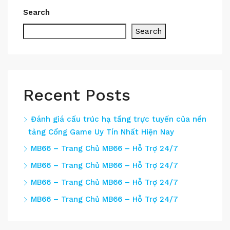
Search
Search
Recent Posts
Đánh giá cấu trúc hạ tầng trực tuyến của nền
tảng Cổng Game Uy Tín Nhất Hiện Nay
MB66 – Trang Chủ MB66 – Hỗ Trợ 24/7
MB66 – Trang Chủ MB66 – Hỗ Trợ 24/7
MB66 – Trang Chủ MB66 – Hỗ Trợ 24/7
MB66 – Trang Chủ MB66 – Hỗ Trợ 24/7