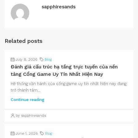
sapphiresands
Related posts
July 8, 2026
Blog
Đánh giá cấu trúc hạ tầng trực tuyến của nền
tảng Cổng Game Uy Tín Nhất Hiện Nay
Hệ thống vận hành của cổng game uy tín nhất hiện nay đang
trở thành tâm...
Continue reading
by sapphiresands
June 1, 2026
Blog