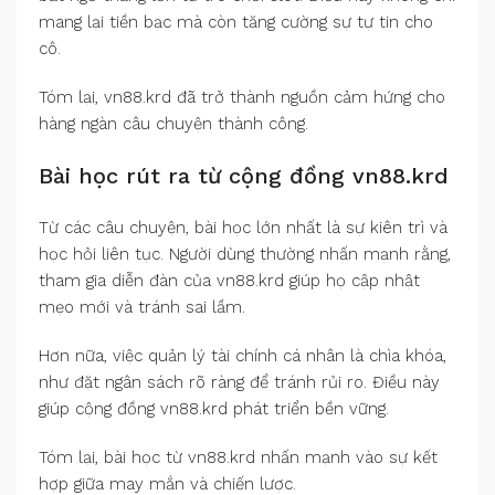
mang lại tiền bạc mà còn tăng cường sự tự tin cho
cô.
Tóm lại, vn88.krd đã trở thành nguồn cảm hứng cho
hàng ngàn câu chuyện thành công.
Bài học rút ra từ cộng đồng vn88.krd
Từ các câu chuyện, bài học lớn nhất là sự kiên trì và
học hỏi liên tục. Người dùng thường nhấn mạnh rằng,
tham gia diễn đàn của vn88.krd giúp họ cập nhật
mẹo mới và tránh sai lầm.
Hơn nữa, việc quản lý tài chính cá nhân là chìa khóa,
như đặt ngân sách rõ ràng để tránh rủi ro. Điều này
giúp cộng đồng vn88.krd phát triển bền vững.
Tóm lại, bài học từ vn88.krd nhấn mạnh vào sự kết
hợp giữa may mắn và chiến lược.