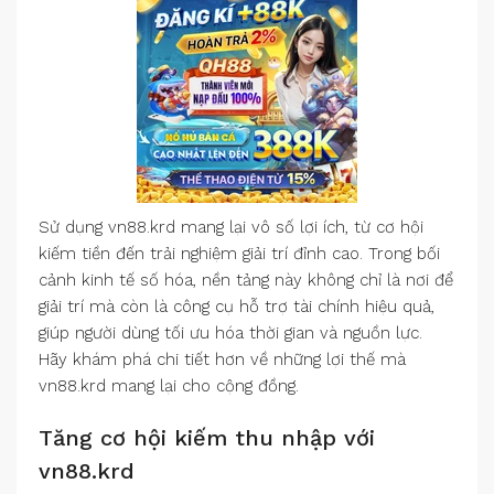
Sử dụng vn88.krd mang lại vô số lợi ích, từ cơ hội
kiếm tiền đến trải nghiệm giải trí đỉnh cao. Trong bối
cảnh kinh tế số hóa, nền tảng này không chỉ là nơi để
giải trí mà còn là công cụ hỗ trợ tài chính hiệu quả,
giúp người dùng tối ưu hóa thời gian và nguồn lực.
Hãy khám phá chi tiết hơn về những lợi thế mà
vn88.krd mang lại cho cộng đồng.
Tăng cơ hội kiếm thu nhập với
vn88.krd