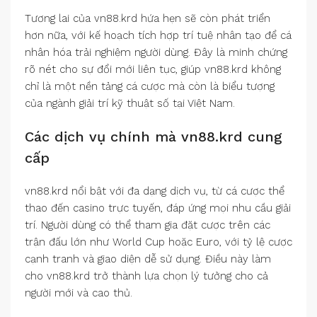
Tương lai của vn88.krd hứa hẹn sẽ còn phát triển
hơn nữa, với kế hoạch tích hợp trí tuệ nhân tạo để cá
nhân hóa trải nghiệm người dùng. Đây là minh chứng
rõ nét cho sự đổi mới liên tục, giúp vn88.krd không
chỉ là một nền tảng cá cược mà còn là biểu tượng
của ngành giải trí kỹ thuật số tại Việt Nam.
Các dịch vụ chính mà vn88.krd cung
cấp
vn88.krd nổi bật với đa dạng dịch vụ, từ cá cược thể
thao đến casino trực tuyến, đáp ứng mọi nhu cầu giải
trí. Người dùng có thể tham gia đặt cược trên các
trận đấu lớn như World Cup hoặc Euro, với tỷ lệ cược
cạnh tranh và giao diện dễ sử dụng. Điều này làm
cho vn88.krd trở thành lựa chọn lý tưởng cho cả
người mới và cao thủ.