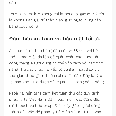
dẫn.
Tóm lại, vn88.krd không chỉ là nơi chơi game mà còn
là không gian giải trí toàn diện, giúp người dùng cân
bằng cuộc sống.
Đảm bảo an toàn và bảo mật tối ưu
An toàn là ưu tiên hàng đầu của vn88.krd, với hệ
thống bảo mật đa lớp để ngăn chặn các cuộc tấn
công mạng. Người dùng có thể yên tâm với các tính
năng như xác thực hai yếu tố và giám sát giao dịch
thời gian thực, giảm thiểu rủi ro lừa đảo. Đây là lý do
tại sao vn88.krd được đánh giá cao trong cộng đồng.
Ngoài ra, nền tảng cam kết tuân thủ các quy định
pháp lý tại Việt Nam, đảm bảo mọi hoạt động đều
minh bạch và hợp pháp. Điều này giúp người dùng
tránh các vấn đề pháp lý tiềm ẩn và tập trung vào