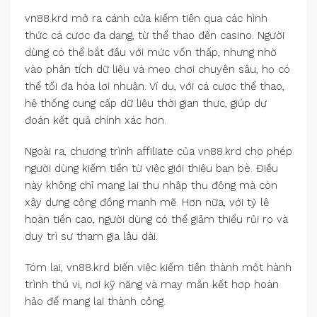
vn88.krd mở ra cánh cửa kiếm tiền qua các hình
thức cá cược đa dạng, từ thể thao đến casino. Người
dùng có thể bắt đầu với mức vốn thấp, nhưng nhờ
vào phân tích dữ liệu và mẹo chơi chuyên sâu, họ có
thể tối đa hóa lợi nhuận. Ví dụ, với cá cược thể thao,
hệ thống cung cấp dữ liệu thời gian thực, giúp dự
đoán kết quả chính xác hơn.
Ngoài ra, chương trình affiliate của vn88.krd cho phép
người dùng kiếm tiền từ việc giới thiệu bạn bè. Điều
này không chỉ mang lại thu nhập thụ động mà còn
xây dựng cộng đồng mạnh mẽ. Hơn nữa, với tỷ lệ
hoàn tiền cao, người dùng có thể giảm thiểu rủi ro và
duy trì sự tham gia lâu dài.
Tóm lại, vn88.krd biến việc kiếm tiền thành một hành
trình thú vị, nơi kỹ năng và may mắn kết hợp hoàn
hảo để mang lại thành công.